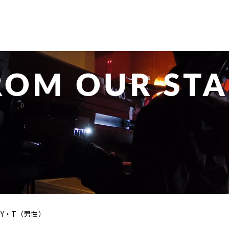
ROM OUR STA
Y・T（男性）