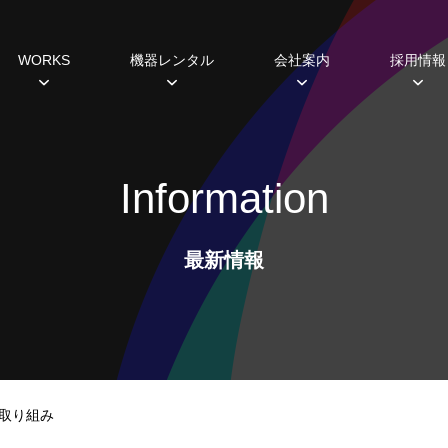
WORKS
機器レンタル
会社案内
採用情報
種
すめ機器
システム開発
過去の実績
主な取引先
研修・福利厚生制度
ミラーボール
ギャラリー
ABCヒストリー
Lighting 3D
照明レンタル
データから見えるこ
SDGs
ホール
Information
設備プランニング
シミュレーション
スポットライト
ムービングライト
最新情報
コンソール
エフェクト
フォロースポット
DMX周辺機器
ネットワーク機器
取り組み
調光ユニット