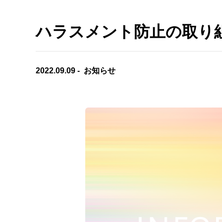
ワイヤレス
調光ユニット
有線マイク・DI
ハラスメント防止の取り
電源制御機器
インターカム
アクセサリー
備品
ケーブル
2022.09.09
お知らせ
ケーブル