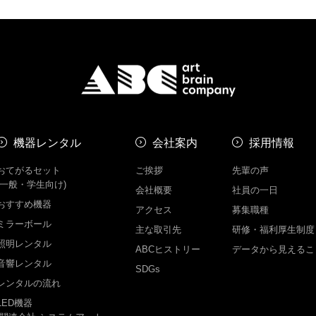
機器レンタル
会社案内
採用情報
おてがるセット
ご挨拶
先輩の声
(一般・学生向け)
会社概要
社員の一日
おすすめ機器
アクセス
募集職種
ミラーボール
主な取引先
研修・福利厚生制度
照明レンタル
ABCヒストリー
データから見えるこ
音響レンタル
SDGs
レンタルの流れ
LED機器