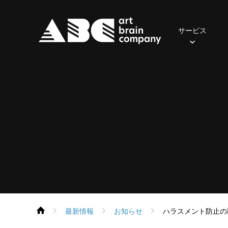
サービス
照明
2024年
おてがるセット(一般・学生向け)
ご挨拶
先輩の声
会社概要
2023年
社員の一日
音響
2022年
アクセス
募集職
おす
・
保有器材
保有機器
Parライトセット
スポットライト
ポータブルPAセット
スピーカー
ムービングライト
本格PAセット
パワーアンプ
コンソール
コンソール
エフェクト
再生・録音機器
フォロースポット
EQ・コントロール
DMX周辺機器
デジタル
最新情報
お知らせ
ハラスメント防止の
ネットワーク機器
ネットワーク機器