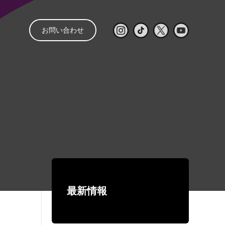
お問い合わせ
と
管理
音響レンタル
配信
レンタルの流れ
㒯 –YOU–
ライブ配信見積もり
スピーカー
パワーアンプ
簡単シミュレーター
コンソール
再生・録音機器
EQ・コントロール
最新情報
デジタルネットワーク機器
ワイヤレス
有線マイク・DI