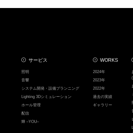
サービス
WORKS
照明
2024年
音響
2023年
システム開発・設備プランニング
2022年
Lighting 3Dシミュレーション
過去の実績
ホール管理
ギャラリー
配信
㒯 –YOU–