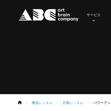
サービス
照明
2024年
おてがるセット(一般・学生向け)
ご挨拶
先輩の声
会社概要
2023年
社員の一日
音響
2022年
アクセス
募集職
おす
・
保有器材
保有機器
Parライトセット
スポットライト
ポータブルPAセット
スピーカー
ムービングライト
本格PAセット
パワーアンプ
コンソール
コンソール
エフェクト
再生・録音機器
フォロースポット
EQ・コントロール
DMX周辺機器
デジタル
機器レンタル
音響レンタル
パワーアン
ネットワーク機器
ネットワーク機器