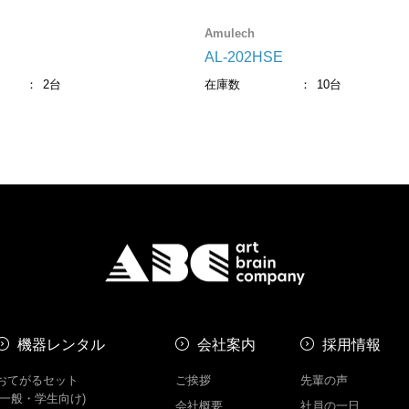
Amulech
AL-202HSE
2台
在庫数
10台
機器レンタル
会社案内
採用情報
おてがるセット
ご挨拶
先輩の声
(一般・学生向け)
会社概要
社員の一日