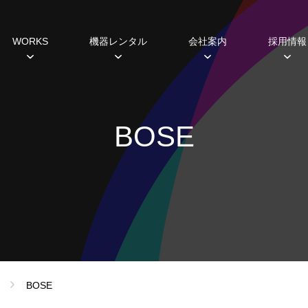
WORKS
機器レンタル
会社案内
採用情報
種
すめ機器
システム開発
過去の実績
主な取引先
研修・福利厚生制度
ミラーボール
ギャラリー
ABCヒストリー
Lighting 3D
照明レンタル
データから見えるこ
SDGs
ホール
BOSE
設備プランニング
シミュレーション
スポットライト
ムービングライト
コンソール
エフェクト
フォロースポット
DMX周辺機器
ネットワーク機器
BOSE
調光ユニット