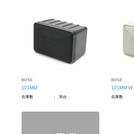
ワイヤレス
調光ユニット
有線マイク・DI
電源制御機器
インターカム
アクセサリー
備品
ケーブル
ケーブル
BOSE
BOSE
101MM
101MM W
在庫数
36台
在庫数