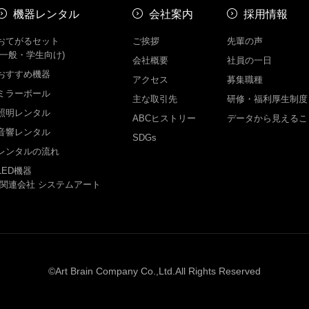
機器レンタル
会社案内
採用情報
おてがるセット
ご挨拶
先輩の声
(一般・学生向け)
会社概要
社員の一日
おすすめ機器
アクセス
募集職種
ミラーボール
主な取引先
研修・福利厚生制度
照明レンタル
ABCヒストリー
データから見えるこ
音響レンタル
SDGs
レンタルの流れ
LED機器
-関連会社 システムアート
©Art Brain Company Co.,Ltd.All Rights Reserved