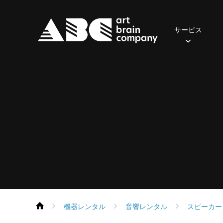
サービス
照明
2024年
おてがるセット(一般・学生向け)
ご挨拶
先輩の声
会社概要
2023年
社員の一日
音響
2022年
アクセス
募集職
おす
・
保有器材
保有機器
Parライトセット
スポットライト
ポータブルPAセット
スピーカー
ムービングライト
本格PAセット
パワーアンプ
コンソール
コンソール
エフェクト
再生・録音機器
フォロースポット
EQ・コントロール
DMX周辺機器
デジタル
機器レンタル
音響レンタル
スピーカー
ネットワーク機器
ネットワーク機器