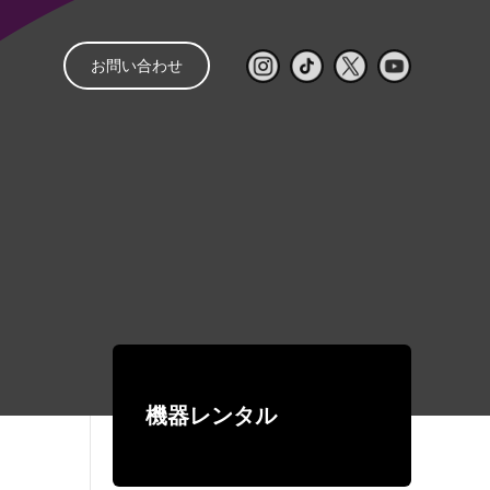
お問い合わせ
と
管理
音響レンタル
配信
レンタルの流れ
㒯 –YOU–
ライブ配信見積もり
スピーカー
パワーアンプ
簡単シミュレーター
コンソール
再生・録音機器
EQ・コントロール
機器レンタル
デジタルネットワーク機器
ワイヤレス
有線マイク・DI