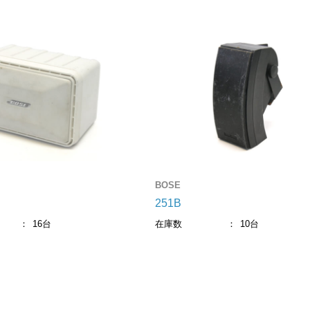
電源制御機器
アクセサリー
ケーブル
LED機器-関連会社
BOSE
251B
16台
在庫数
10台