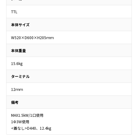
TTL
本体サイズ
W520×D600×H205ｍｍ
本体重量
15.6kg
ターミナル
12ｍｍ
備考
MAX1.5kW/1口使用
1Φ3W使用
<蓋なし>D440、12.4kg