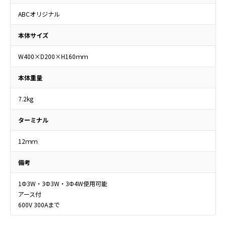
ABCオリジナル
本体サイズ
W400×D200×H160ｍｍ
本体重量
7.2kg
ターミナル
12ｍｍ
備考
1Φ3W・3Φ3W・3Φ4W使用可能
アース付
600V 300Aまで