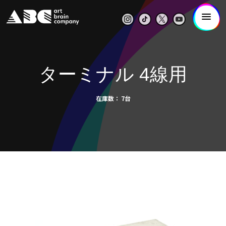
ターミナル 4線用
在庫数
7台