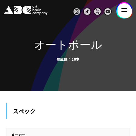
オートポール
在庫数
10本
スペック
メーカー