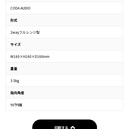
CODA AUDIO
形式
2wayフルレンジ型
サイズ
W160×H160×D160mm
重量
3.5kg
指向角度
90°円錐
印刷する