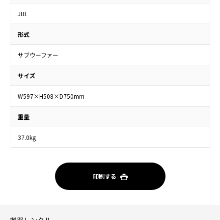
JBL
形式
サブウーファー
サイズ
W597×H508×D750mm
重量
37.0kg
印刷する