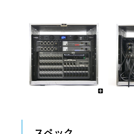
ワイヤレス
調光ユニット
有線マイク・DI
電源制御機器
インターカム
アクセサリー
備品
ケーブル
ケーブル
スペック