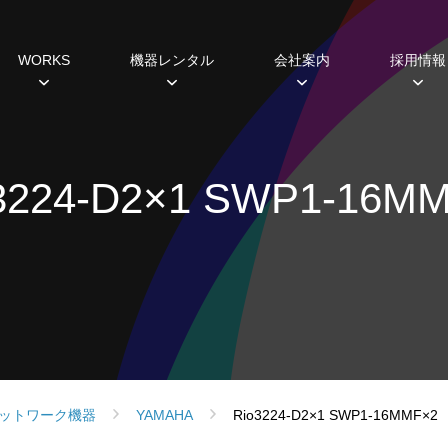
WORKS
機器レンタル
会社案内
採用情報
種
すめ機器
システム開発
過去の実績
主な取引先
研修・福利厚生制度
ミラーボール
ギャラリー
ABCヒストリー
Lighting 3D
照明レンタル
データから見えるこ
SDGs
ホール
3224-D2×1 SWP1-16M
設備プランニング
シミュレーション
スポットライト
ムービングライト
コンソール
エフェクト
フォロースポット
DMX周辺機器
ネットワーク機器
ットワーク機器
YAMAHA
Rio3224-D2×1 SWP1-16MMF×2
調光ユニット