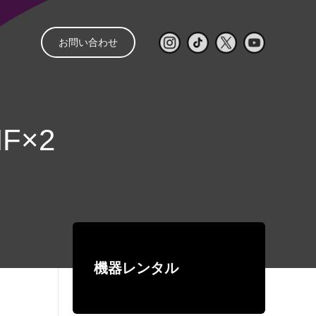
お問い合わせ
と
管理
音響レンタル
配信
レンタルの流れ
㒯 –YOU–
MF×2
ライブ配信見積もり
スピーカー
パワーアンプ
簡単シミュレーター
コンソール
再生・録音機器
EQ・コントロール
機器レンタル
デジタルネットワーク機器
ワイヤレス
有線マイク・DI