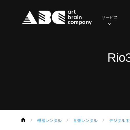
サービス
照明
2024年
おてがるセット(一般・学生向け)
ご挨拶
先輩の声
会社概要
2023年
社員の一日
音響
2022年
アクセス
募集職
おす
Rio
・
保有器材
保有機器
Parライトセット
スポットライト
ポータブルPAセット
スピーカー
ムービングライト
本格PAセット
パワーアンプ
コンソール
コンソール
エフェクト
再生・録音機器
フォロースポット
EQ・コントロール
DMX周辺機器
デジタル
機器レンタル
音響レンタル
デジタルネ
ネットワーク機器
ネットワーク機器