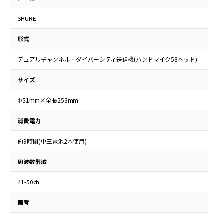
SHURE
形式
デュアルチャンネル・ダイバーシティ送信機(ハンドマイク58ヘッド)
サイズ
Φ51mm×全長253mm
消費電力
約9時間(単三電池2本使用)
周波数帯域
41-50ch
備考