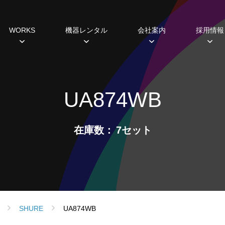
WORKS
機器レンタル
会社案内
採用情報
種
すめ機器
システム開発
過去の実績
主な取引先
研修・福利厚生制度
ミラーボール
ギャラリー
ABCヒストリー
Lighting 3D
照明レンタル
データから見えるこ
SDGs
ホール
UA874WB
設備プランニング
シミュレーション
スポットライト
ムービングライト
在庫数
7セット
コンソール
エフェクト
フォロースポット
DMX周辺機器
ネットワーク機器
SHURE
UA874WB
調光ユニット