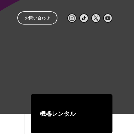
お問い合わせ
と
管理
音響レンタル
配信
レンタルの流れ
㒯 –YOU–
ライブ配信見積もり
スピーカー
パワーアンプ
簡単シミュレーター
コンソール
再生・録音機器
EQ・コントロール
機器レンタル
デジタルネットワーク機器
ワイヤレス
有線マイク・DI