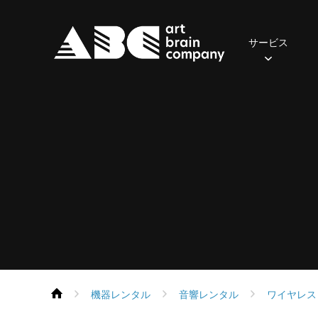
サービス
照明
2024年
おてがるセット(一般・学生向け)
ご挨拶
先輩の声
会社概要
2023年
社員の一日
音響
2022年
アクセス
募集職
おす
・
保有器材
保有機器
Parライトセット
スポットライト
ポータブルPAセット
スピーカー
ムービングライト
本格PAセット
パワーアンプ
コンソール
コンソール
エフェクト
再生・録音機器
フォロースポット
EQ・コントロール
DMX周辺機器
デジタル
機器レンタル
音響レンタル
ワイヤレス
ネットワーク機器
ネットワーク機器