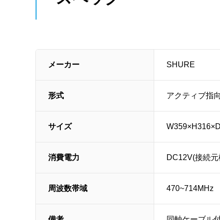
メーカー
SHURE
形式
アクティブ指
サイズ
W359×H316×
消費電力
DC12V(接続
周波数帯域
470~714MHz
備考
同軸ケーブル