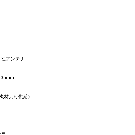
向性アンテナ
D35mm
元機材より供給)
付属