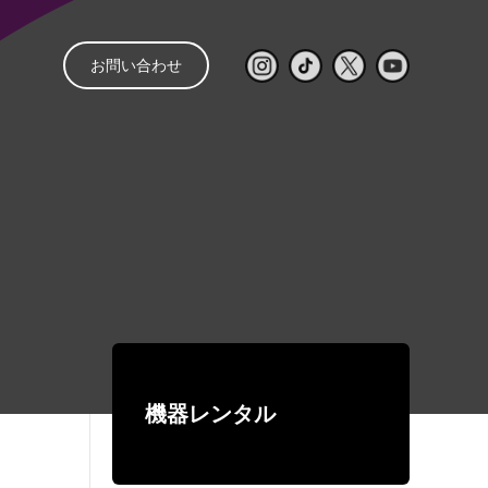
お問い合わせ
と
管理
音響レンタル
配信
レンタルの流れ
㒯 –YOU–
ライブ配信見積もり
スピーカー
パワーアンプ
簡単シミュレーター
コンソール
再生・録音機器
EQ・コントロール
機器レンタル
デジタルネットワーク機器
ワイヤレス
有線マイク・DI