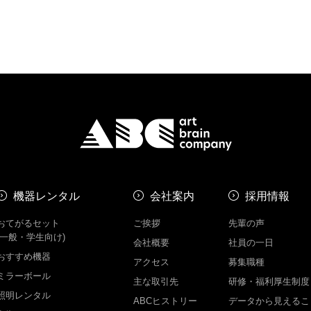
機器レンタル
会社案内
採用情報
おてがるセット
ご挨拶
先輩の声
(一般・学生向け)
会社概要
社員の一日
おすすめ機器
アクセス
募集職種
ミラーボール
主な取引先
研修・福利厚生制度
照明レンタル
ABCヒストリー
データから見えるこ