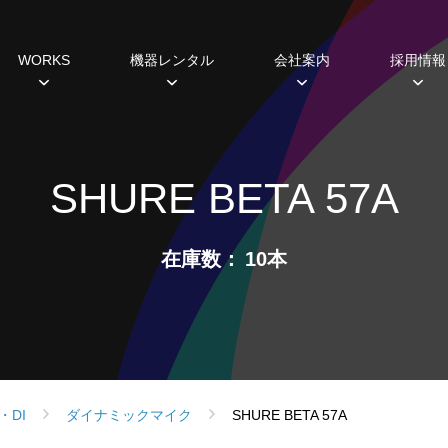
WORKS
機器レンタル
会社案内
採用情報
種
すめ機器
システム開発
過去の実績
主な取引先
研修・福利厚生制度
ミラーボール
ギャラリー
ABCヒストリー
Lighting 3D
照明レンタル
データから見えるこ
SDGs
ホール
SHURE BETA 57A
設備プランニング
シミュレーション
スポットライト
ムービングライト
在庫数
10本
コンソール
エフェクト
フォロースポット
DMX周辺機器
ネットワーク機器
・DI
ダイナミックマイク
SHURE BETA 57A
調光ユニット