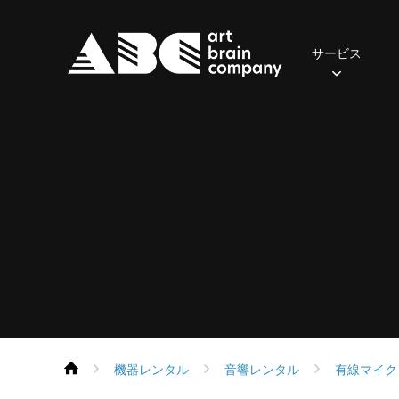
サービス
照明
2024年
おてがるセット(一般・学生向け)
ご挨拶
先輩の声
会社概要
2023年
社員の一日
音響
2022年
アクセス
募集職
おす
・
保有器材
保有機器
Parライトセット
スポットライト
ポータブルPAセット
スピーカー
ムービングライト
本格PAセット
パワーアンプ
コンソール
コンソール
エフェクト
再生・録音機器
フォロースポット
EQ・コントロール
DMX周辺機器
デジタル
機器レンタル
音響レンタル
有線マイク
ネットワーク機器
ネットワーク機器