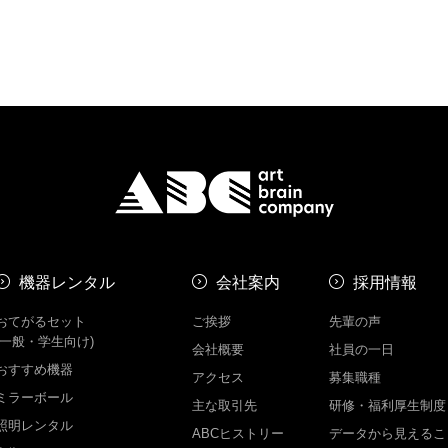
機器レンタル
会社案内
採用情報
おてがるセット
ご挨拶
先輩の声
(一般・学生向け)
会社概要
社員の一日
おすすめ機器
アクセス
募集職種
ミラーボール
主な取引先
研修・福利厚生制度
照明レンタル
ABCヒストリー
データから見えるこ