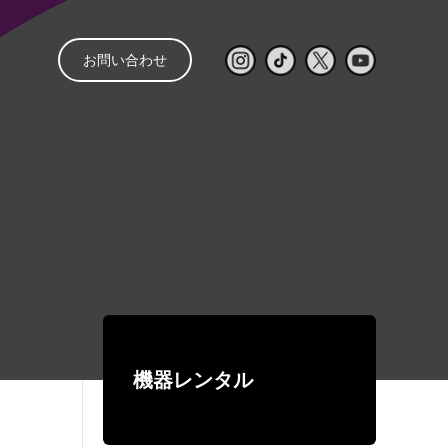
お問い合わせ
と
管理
音響レンタル
配信
レンタルの流れ
㒯 –YOU–
ライブ配信見積もり
スピーカー
パワーアンプ
簡単シミュレーター
コンソール
再生・録音機器
EQ・コントロール
機器レンタル
デジタルネットワーク機器
ワイヤレス
有線マイク・DI