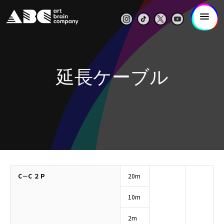
延長ケーブル
C－C ２Ｐ
20m
10m
2m