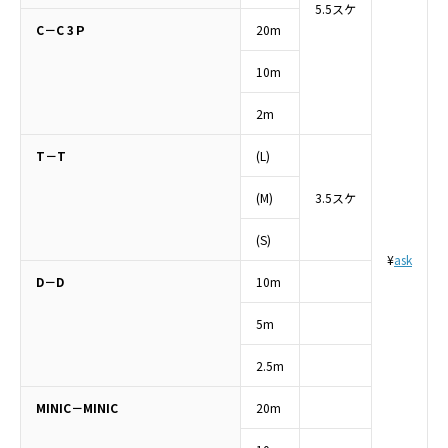
5.5スケ
C－C 3Ｐ
20m
10m
2m
T－T
(L)
(M)
3.5スケ
(S)
¥
ask
D－D
10m
5m
2.5m
MINIC－MINIC
20m