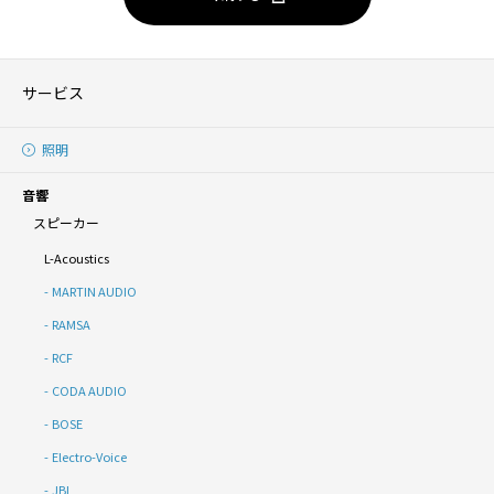
サービス
照明
音響
スピーカー
L-Acoustics
MARTIN AUDIO
RAMSA
RCF
CODA AUDIO
BOSE
Electro-Voice
JBL