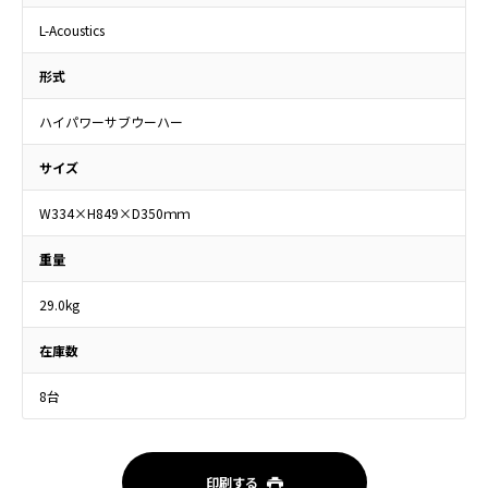
L-Acoustics
形式
ハイパワーサブウーハー
サイズ
W334×H849×D350ｍｍ
重量
29.0kg
在庫数
8台
印刷する