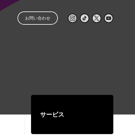
お問い合わせ
と
管理
音響レンタル
配信
レンタルの流れ
㒯 –YOU–
ライブ配信見積もり
スピーカー
パワーアンプ
簡単シミュレーター
コンソール
再生・録音機器
EQ・コントロール
サービス
デジタルネットワーク機器
ワイヤレス
有線マイク・DI