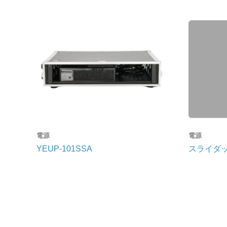
ワイヤレス
調光ユニット
有線マイク・DI
電源制御機器
インターカム
アクセサリー
備品
ケーブル
ケーブル
電源
電源
YEUP-101SSA
スライダ