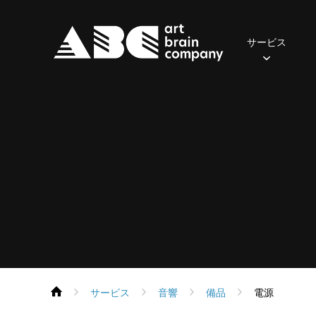
サービス
照明
2024年
おてがるセット(一般・学生向け)
ご挨拶
先輩の声
会社概要
2023年
社員の一日
音響
2022年
アクセス
募集職
おす
・
保有器材
保有機器
Parライトセット
スポットライト
ポータブルPAセット
スピーカー
ムービングライト
本格PAセット
パワーアンプ
コンソール
コンソール
エフェクト
再生・録音機器
フォロースポット
EQ・コントロール
DMX周辺機器
デジタル
サービス
音響
備品
電源
ネットワーク機器
ネットワーク機器