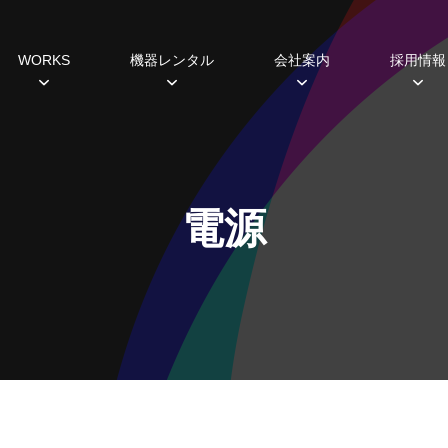
WORKS
機器レンタル
会社案内
採用情報
種
すめ機器
システム開発
過去の実績
主な取引先
研修・福利厚生制度
ミラーボール
ギャラリー
ABCヒストリー
Lighting 3D
照明レンタル
データから見えるこ
SDGs
ホール
設備プランニング
シミュレーション
電源
スポットライト
ムービングライト
コンソール
エフェクト
フォロースポット
DMX周辺機器
ネットワーク機器
調光ユニット