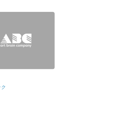
電源制御機器
アクセサリー
ケーブル
LED機器-関連会社
ック