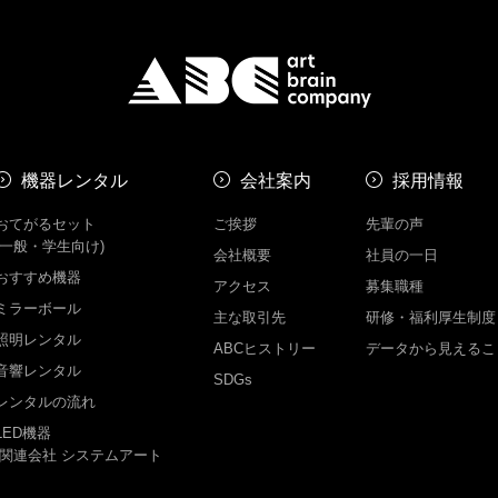
機器レンタル
会社案内
採用情報
おてがるセット
ご挨拶
先輩の声
(一般・学生向け)
会社概要
社員の一日
おすすめ機器
アクセス
募集職種
ミラーボール
主な取引先
研修・福利厚生制度
照明レンタル
ABCヒストリー
データから見えるこ
音響レンタル
SDGs
レンタルの流れ
LED機器
-関連会社 システムアート