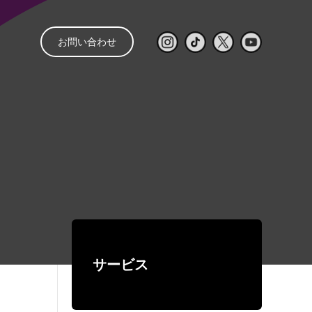
お問い合わせ
と
管理
音響レンタル
配信
レンタルの流れ
㒯 –YOU–
ライブ配信見積もり
スピーカー
パワーアンプ
簡単シミュレーター
コンソール
再生・録音機器
EQ・コントロール
サービス
デジタルネットワーク機器
ワイヤレス
有線マイク・DI