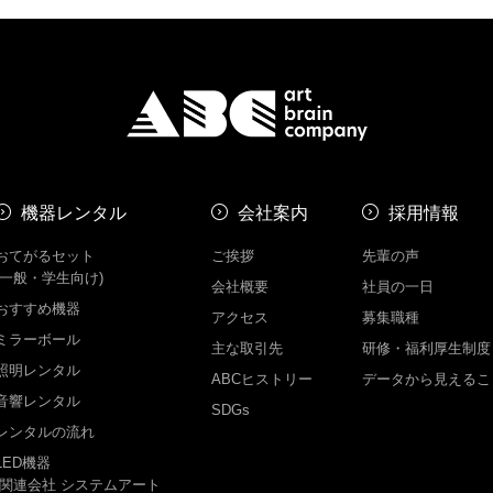
機器レンタル
会社案内
採用情報
おてがるセット
ご挨拶
先輩の声
(一般・学生向け)
会社概要
社員の一日
おすすめ機器
アクセス
募集職種
ミラーボール
主な取引先
研修・福利厚生制度
照明レンタル
ABCヒストリー
データから見えるこ
音響レンタル
SDGs
レンタルの流れ
LED機器
-関連会社 システムアート