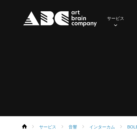
サービス
照明
2024年
おてがるセット(一般・学生向け)
ご挨拶
先輩の声
会社概要
2023年
社員の一日
音響
2022年
アクセス
募集職
おす
・
保有器材
保有機器
Parライトセット
スポットライト
ポータブルPAセット
スピーカー
ムービングライト
本格PAセット
パワーアンプ
コンソール
コンソール
エフェクト
再生・録音機器
フォロースポット
EQ・コントロール
DMX周辺機器
デジタル
サービス
音響
インターカム
BOL
ネットワーク機器
ネットワーク機器