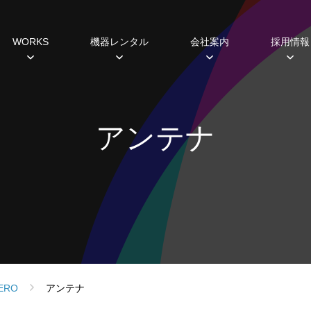
WORKS
機器レンタル
会社案内
採用情報
種
すめ機器
システム開発
過去の実績
主な取引先
研修・福利厚生制度
ミラーボール
ギャラリー
ABCヒストリー
Lighting 3D
照明レンタル
データから見えるこ
SDGs
ホール
アンテナ
設備プランニング
シミュレーション
スポットライト
ムービングライト
コンソール
エフェクト
フォロースポット
DMX周辺機器
ネットワーク機器
ERO
アンテナ
調光ユニット