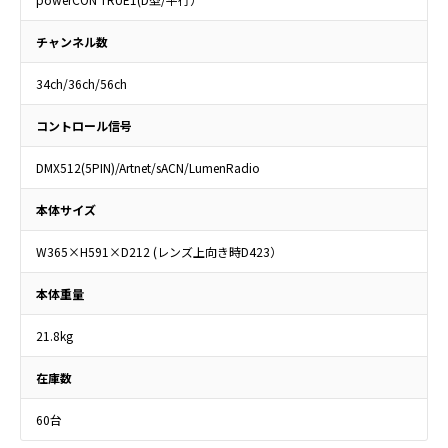
チャンネル数
34ch/36ch/56ch
コントロール信号
DMX512(5PIN)/Artnet/sACN/LumenRadio
本体サイズ
W365×H591×D212 (レンズ上向き時D423）
本体重量
21.8kg
在庫数
60台