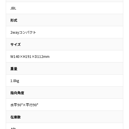
JBL
形式
2wayコンパクト
サイズ
W140×H191×D112mm
重量
1.8kg
指向角度
水平90°×平行90°
在庫数
4台