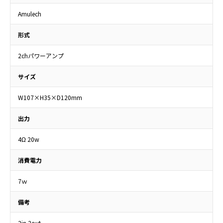
Amulech
形式
2chパワーアンプ
サイズ
W107×H35×D120mm
出力
4Ω 20w
消費電力
7ｗ
備考
2in 2out