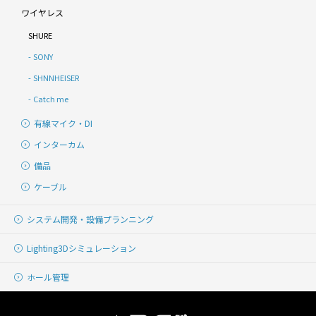
ワイヤレス
SHURE
SONY
SHNNHEISER
Catch me
有線マイク・DI
インターカム
備品
ケーブル
システム開発・
設備プランニング
Lighting
3Dシミュレーション
ホール管理