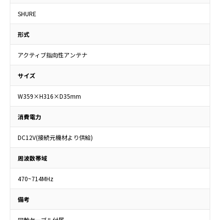
SHURE
形式
アクティブ指向性アンテナ
サイズ
W359×H316×D35mm
消費電力
DC12V(接続元機材より供給)
周波数帯域
470~714MHz
備考
同軸ケーブル付属