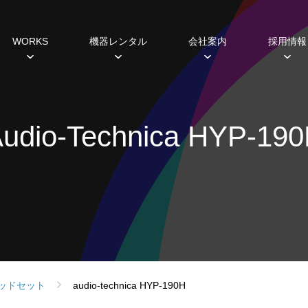
WORKS
機器レンタル
会社案内
採用情報
種
すめ機器
システム開発
過去の実績
主な取引先
研修・福利厚生制度
ミラーボール
ギャラリー
ABCヒストリー
Lighting 3D
照明レンタル
データから見えるこ
SDGs
ホール
udio-Technica HYP-19
設備プランニング
シミュレーション
スポットライト
ムービングライト
コンソール
エフェクト
フォロースポット
DMX周辺機器
ネットワーク機器
ッドセット
audio-technica HYP-190H
調光ユニット