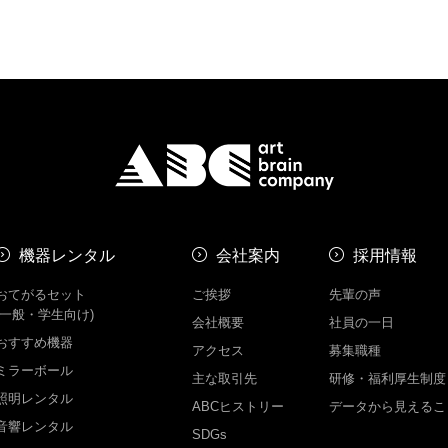
機器レンタル
会社案内
採用情報
おてがるセット
ご挨拶
先輩の声
(一般・学生向け)
会社概要
社員の一日
おすすめ機器
アクセス
募集職種
ミラーボール
主な取引先
研修・福利厚生制度
照明レンタル
ABCヒストリー
データから見えるこ
音響レンタル
SDGs