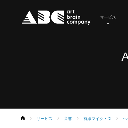
サービス
照明
2024年
おてがるセット(一般・学生向け)
ご挨拶
先輩の声
会社概要
2023年
社員の一日
音響
2022年
アクセス
募集職
おす
A
・
保有器材
保有機器
Parライトセット
スポットライト
ポータブルPAセット
スピーカー
ムービングライト
本格PAセット
パワーアンプ
コンソール
コンソール
エフェクト
再生・録音機器
フォロースポット
EQ・コントロール
DMX周辺機器
デジタル
サービス
音響
有線マイク・DI
ヘ
ネットワーク機器
ネットワーク機器