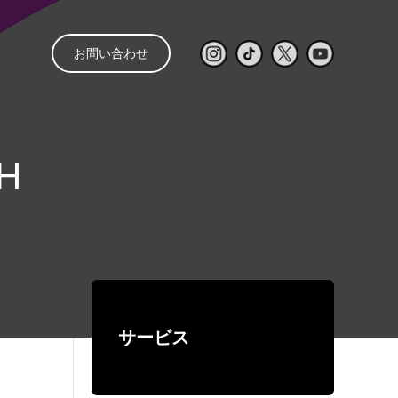
お問い合わせ
と
管理
音響レンタル
配信
レンタルの流れ
㒯 –YOU–
0H
ライブ配信見積もり
スピーカー
パワーアンプ
簡単シミュレーター
コンソール
再生・録音機器
EQ・コントロール
サービス
デジタルネットワーク機器
ワイヤレス
有線マイク・DI