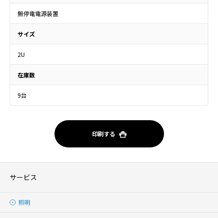
無停電電源装置
サイズ
2U
在庫数
9台
印刷する
サービス
照明