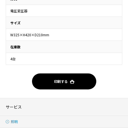
電圧変圧器
サイズ
W325×H420×D210mm
在庫数
4台
印刷する
サービス
照明