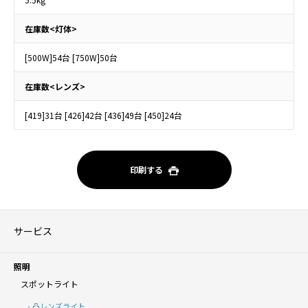
在庫数<灯体>
[500W]54台 [750W]50台
在庫数<レンズ>
[419]31台 [426]42台 [436]49台 [450]24台
印刷する
サービス
照明
スポットライト
凸レンズライト