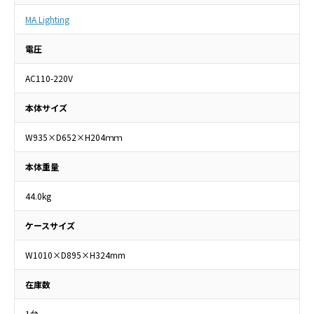
MA Lighting
電圧
AC110-220V
本体サイズ
W935×D652×H204ｍｍ
本体重量
44.0kg
ケースサイズ
W1010×D895×H324mm
在庫数
1台