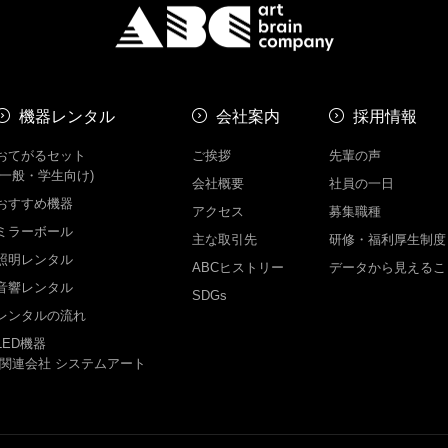
機器レンタル
会社案内
採用情報
おてがるセット
ご挨拶
先輩の声
(一般・学生向け)
会社概要
社員の一日
おすすめ機器
アクセス
募集職種
ミラーボール
主な取引先
研修・福利厚生制度
照明レンタル
ABCヒストリー
データから見えるこ
音響レンタル
SDGs
レンタルの流れ
LED機器
-関連会社 システムアート