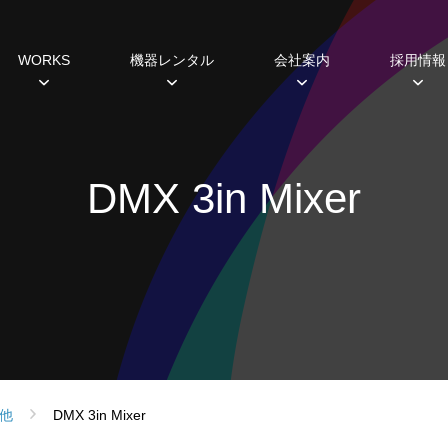
WORKS
機器レンタル
会社案内
採用情報
種
すめ機器
システム開発
過去の実績
主な取引先
研修・福利厚生制度
ミラーボール
ギャラリー
ABCヒストリー
Lighting 3D
照明レンタル
データから見えるこ
SDGs
ホール
DMX 3in Mixer
設備プランニング
シミュレーション
スポットライト
ムービングライト
コンソール
エフェクト
フォロースポット
DMX周辺機器
ネットワーク機器
他
DMX 3in Mixer
調光ユニット