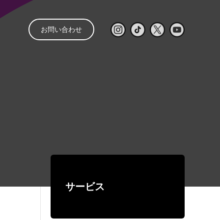
お問い合わせ
と
管理
音響レンタル
配信
レンタルの流れ
㒯 –YOU–
ライブ配信見積もり
スピーカー
パワーアンプ
簡単シミュレーター
コンソール
再生・録音機器
EQ・コントロール
サービス
デジタルネットワーク機器
ワイヤレス
有線マイク・DI