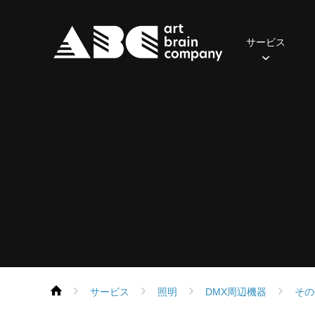
サービス
照明
2024年
おてがるセット(一般・学生向け)
ご挨拶
先輩の声
会社概要
2023年
社員の一日
音響
2022年
アクセス
募集職
おす
・
保有器材
保有機器
Parライトセット
スポットライト
ポータブルPAセット
スピーカー
ムービングライト
本格PAセット
パワーアンプ
コンソール
コンソール
エフェクト
再生・録音機器
フォロースポット
EQ・コントロール
DMX周辺機器
デジタル
サービス
照明
DMX周辺機器
その
ネットワーク機器
ネットワーク機器