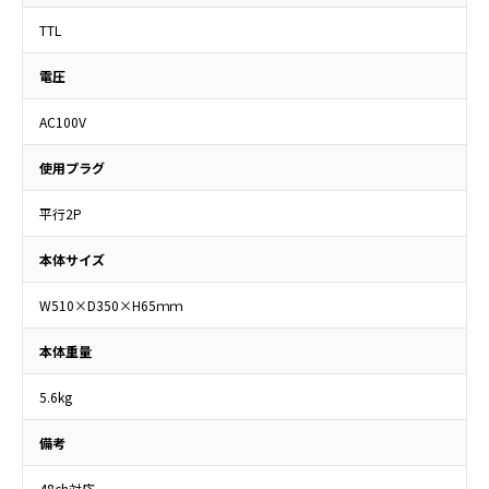
TTL
電圧
AC100V
使用プラグ
平行2P
本体サイズ
W510×D350×H65ｍｍ
本体重量
5.6kg
備考
48ch対応