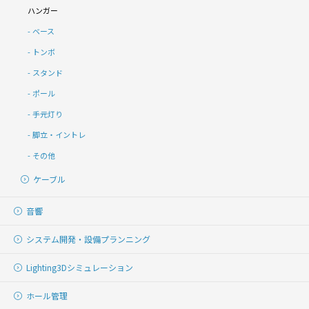
ハンガー
ベース
トンボ
スタンド
ポール
手元灯り
脚立・イントレ
その他
ケーブル
音響
システム開発・
設備プランニング
Lighting
3Dシミュレーション
ホール管理