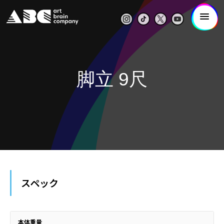
脚立 9尺
スペック
本体重量