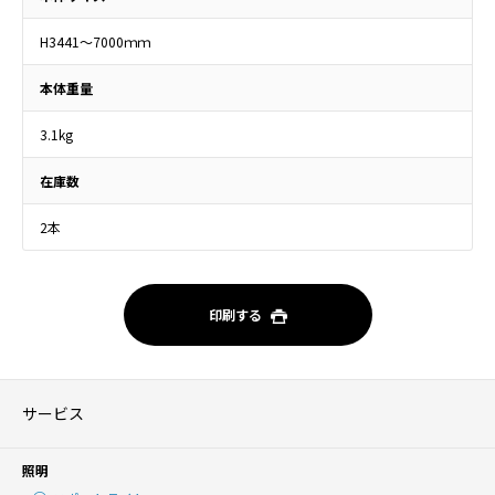
H3441～7000ｍｍ
本体重量
3.1kg
在庫数
2本
印刷する
サービス
照明