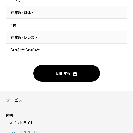
在庫数<灯体>
6台
在庫数<レンズ>
[426]2台 [450]4台
印刷する
サービス
照明
スポットライト
凸レンズライト