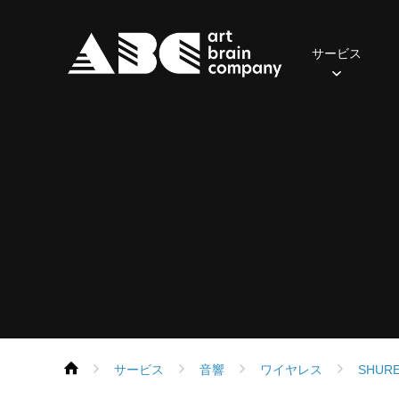
サービス
照明
2024年
おてがるセット(一般・学生向け)
ご挨拶
先輩の声
会社概要
2023年
社員の一日
音響
2022年
アクセス
募集職
おす
・
保有器材
保有機器
Parライトセット
スポットライト
ポータブルPAセット
スピーカー
ムービングライト
本格PAセット
パワーアンプ
コンソール
コンソール
エフェクト
再生・録音機器
フォロースポット
EQ・コントロール
DMX周辺機器
デジタル
サービス
音響
ワイヤレス
SHUR
ネットワーク機器
ネットワーク機器