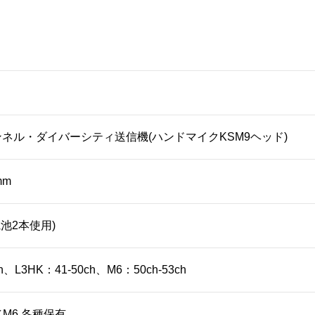
ネル・ダイバーシティ送信機(ハンドマイクKSM9ヘッド)
mm
池2本使用)
h、L3HK：41-50ch、M6：50ch-53ch
／M6 各種保有