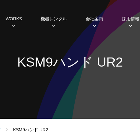
WORKS
機器レンタル
会社案内
採用情報
種
すめ機器
システム開発
過去の実績
主な取引先
研修・福利厚生制度
ミラーボール
ギャラリー
ABCヒストリー
Lighting 3D
照明レンタル
データから見えるこ
SDGs
ホール
KSM9ハンド UR2
設備プランニング
シミュレーション
スポットライト
ムービングライト
コンソール
エフェクト
フォロースポット
DMX周辺機器
ネットワーク機器
E
KSM9ハンド UR2
調光ユニット