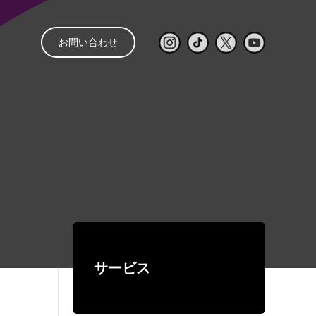
お問い合わせ
と
管理
音響レンタル
配信
レンタルの流れ
㒯 –YOU–
ライブ配信見積もり
スピーカー
パワーアンプ
簡単シミュレーター
コンソール
再生・録音機器
EQ・コントロール
サービス
デジタルネットワーク機器
ワイヤレス
有線マイク・DI